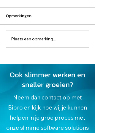
Opmerkingen
Plaats een opmerking...
Via welke kanalen kan ik
Het dashboard v
een document invoeren en
Cloud Demat
digitaliseren in Sage Cloud
Demat?
Ook slimmer werken en
sneller groeien?
Neem dan contact op met
Bipro en kijk hoe wij je kunnen
helpen in je groeiproces met
onze slimme software solutions