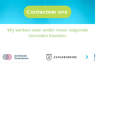
Contacteer ons
Wij werken voor onder meer volgende
tevreden klanten:
Luikersteenweg 63
3800 Sint-Truiden
support@bipro.be
+32 11 27 98 30​