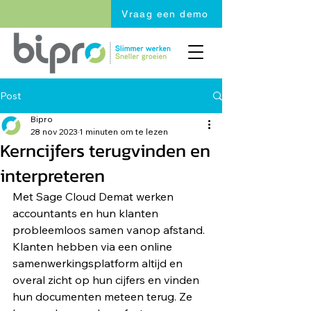
Vraag een demo
Post
Bipro
28 nov 2023
1 minuten om te lezen
Kerncijfers terugvinden en
interpreteren
Met Sage Cloud Demat werken 
accountants en hun klanten 
probleemloos samen vanop afstand. 
Klanten hebben via een online 
samenwerkingsplatform altijd en 
overal zicht op hun cijfers en vinden 
hun documenten meteen terug. Ze 