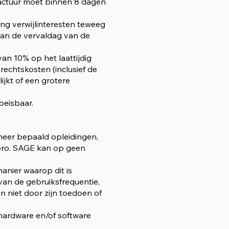
factuur moet binnen 8 dagen
ng verwijlinteresten teweeg
van de vervaldag van de
van 10% op het laattijdig
echtskosten (inclusief de
ijkt of een grotere
peisbaar.
(meer bepaald opleidingen,
ipro. SAGE kan op geen
anier waarop dit is
 van de gebruiksfrequentie,
n niet door zijn toedoen of
 hardware en/of software