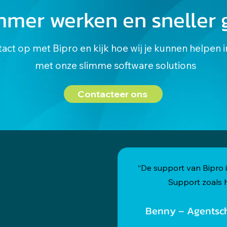
mmer werken en sneller 
ct op met Bipro en kijk hoe wij je kunnen helpen i
met onze slimme software solutions
Contacteer ons
“De support van Bipro is
Support zoals h
Benny – Agentsch