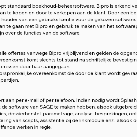
opt standaard boekhoud-beheersoftware. Bipro is erkend v
aan te kopen en door te verkopen aan de klant. Door een b
t houder van een gebruikslicentie voor de gekozen software.
n te gaan met Bipro en gebruik te maken van het softwarep
n over de functies van de software.
n alle offertes vanwege Bipro vrijblijvend en gelden de opg
enkomst komt slechts tot stand na schriftelijke bevestiging
ntenissen door haar aangegaan.
oorspronkelijke overeenkomst die door de klant wordt gevraa
partijen.
rt aan per e-mail of per telefoon. Indien nodig wordt Splas
et de software van SAGE te maken hebben, alsook uitgebreide 
ies, dossierherstel, parametrage, analyse, besprekingen, on
ling van scripts, assistentie bij de linkmodule enz., alsook d
effende werken in regie.