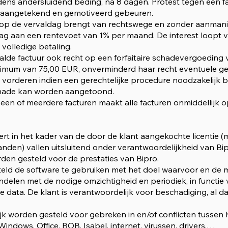
udens andersluidend beding, na 8 dagen. Protest tegen een 
r aangetekend en gemotiveerd gebeuren.
ur op de vervaldag brengt van rechtswege en zonder aanmani
drag aan een rentevoet van 1% per maand. De interest loopt 
 volledige betaling.
aalde factuur ook recht op een forfaitaire schadevergoeding 
mum van 75,00 EUR, onverminderd haar recht eventuele ger
vorderen indien een gerechtelijke procedure noodzakelijk bl
chade kan worden aangetoond.
n een of meerdere facturen maakt alle facturen onmiddellijk o
evert in het kader van de door de klant aangekochte licentie 
tanden) vallen uitsluitend onder verantwoordelijkheid van B
rden gesteld voor de prestaties van Bipro.
eld de software te gebruiken met het doel waarvoor en de m
andelen met de nodige omzichtigheid en periodiek, in functie
 data. De klant is verantwoordelijk voor beschadiging, al da
ijk worden gesteld voor gebreken in en/of conflicten tussen
Windows, Office, BOB, Isabel, internet, virussen, drivers,…