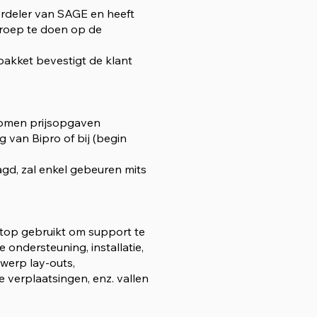
erdeler van SAGE en heeft
eroep te doen op de
akket bevestigt de klant
enomen prijsopgaven
 van Bipro of bij (begin
gd, zal enkel gebeuren mits
htop gebruikt om support te
ondersteuning, installatie,
twerp lay-outs,
e verplaatsingen, enz. vallen