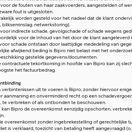
ijk voor de fouten van haar zaakvoerders, aangestelden of w
ware fout is uitgesloten.
akelijk worden gesteld voor het nadeel dat de klant onderv
 blikseminslag, netwerkstoring).
jk voor indirecte schade, gevolgschade of schade wegens geder
oordelijk voor de inhoud van het door de klant aangeleverd 
jk voor schade ontstaan door laattijdige mededeling van gege
ijke afwijkend beding is Bipro niet belast met het onderzoe
 beschikking gestelde gegevens/documenten.
 contractuele tekortkoming in hoofde van Bipro kan zij slec
ogste het factuurbedrag.
ontbinding
jn verbintenissen uit te voeren is Bipro, zonder hiervoor eni
der aanmaning en onverminderd recht op een schadevergoed
, te verbreken of als ontbonden te beschouwen.
ht kan Bipro de overeenkomst eenzijdig opschorten, verbrek
jn.
de overeenkomst zonder ingebrekestelling of gerechtelijke t
liet is verklaard, toezicht van betaling heeft aangevraagd (o.