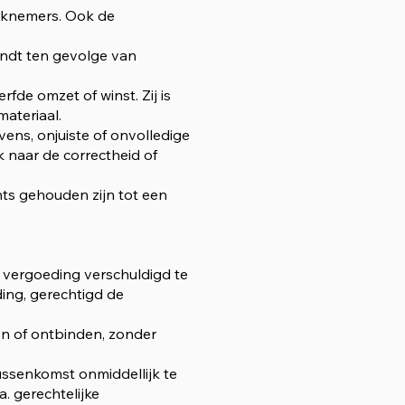
erknemers. Ook de
indt ten gevolge van
fde omzet of winst. Zij is
materiaal.
vens, onjuiste of onvolledige
k naar de correctheid of
hts gehouden zijn tot een
ge vergoeding verschuldigd te
ing, gerechtigd de
en of ontbinden, zonder
ussenkomst onmiddellijk te
a. gerechtelijke