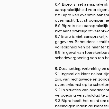
8.4 Bipro is niet aansprakel
aansprakelijkheid voor eigen z
8.5 Bipro kan evenmin aanspr
overmacht (bv.: stroompanne,
8.6 Bipro is niet aansprakeli
niet aansprakelijk of verantw
8.7 Bipro is niet aansprakeli
gegevens. Behoudens schriftel
volledigheid van de haar ter
8.8 In geval van toerekenbare
schadevergoeding van ten ho
9. Opschorting, verbreking en 
9.1 Ingeval de klant nalaat zi
zijn, van rechtswege en zon
overeenkomst op te schorten
9.2 In situaties van overmac
vergoeding verschuldigd te zi
9.3 Bipro heeft het recht om 
beëindigen indien de klant fail