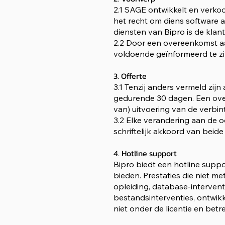
2.1 SAGE ontwikkelt en verko
het recht om diens software 
diensten van Bipro is de klan
2.2 Door een overeenkomst aa
voldoende geïnformeerd te zij
3. Offerte
3.1 Tenzij anders vermeld zij
gedurende 30 dagen. Een overe
van) uitvoering van de verbi
3.2 Elke verandering aan de 
schriftelijk akkoord van beide 
4. Hotline support
Bipro biedt een hotline suppo
bieden. Prestaties die niet m
opleiding, database-intervent
bestandsinterventies, ontwikke
niet onder de licentie en betr