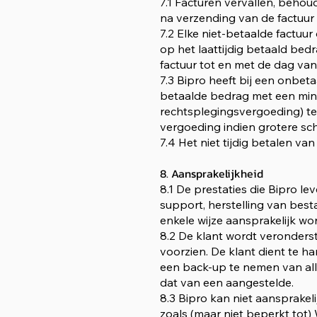
7.1 Facturen vervallen, beho
na verzending van de factuu
7.2 Elke niet-betaalde factu
op het laattijdig betaald be
factuur tot en met de dag van
7.3 Bipro heeft bij een onbet
betaalde bedrag met een mini
rechtsplegingsvergoeding) te 
vergoeding indien grotere s
7.4 Het niet tijdig betalen va
8. Aansprakelijkheid
8.1 De prestaties die Bipro l
support, herstelling van bes
enkele wijze aansprakelijk wo
8.2 De klant wordt veronderst
voorzien. De klant dient te h
een back-up te nemen van alle
dat van een aangestelde.
8.3 Bipro kan niet aansprakel
zoals (maar niet beperkt tot) 